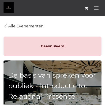
Overslaan naar inhoud
Alle Evenementen
Geannuleerd
De basis van spreken voor
publiek - Introductie tot
Relational Presence